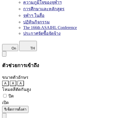
ความภูมิใจของจุฬาฯ
การศึกษาและหลักสูตร
จุฬาฯ ในสื่อ
ปฏิทินกิจกรรม
The 166th ASAIHL Conference
ประกาศจัดซื้อจัดจ้าง
On
TH
ตัวช่วยการเข้าถึง
ขนาดตัวอักษร
A
A
A
โหมดสีตัดกันสูง
ปิด
เปิด
รีเซ็ตการตั้งค่า