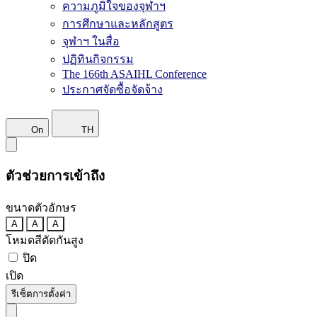
ความภูมิใจของจุฬาฯ
การศึกษาและหลักสูตร
จุฬาฯ ในสื่อ
ปฏิทินกิจกรรม
The 166th ASAIHL Conference
ประกาศจัดซื้อจัดจ้าง
On
TH
ตัวช่วยการเข้าถึง
ขนาดตัวอักษร
A
A
A
โหมดสีตัดกันสูง
ปิด
เปิด
รีเซ็ตการตั้งค่า