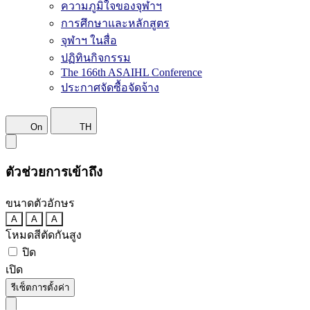
ความภูมิใจของจุฬาฯ
การศึกษาและหลักสูตร
จุฬาฯ ในสื่อ
ปฏิทินกิจกรรม
The 166th ASAIHL Conference
ประกาศจัดซื้อจัดจ้าง
On
TH
ตัวช่วยการเข้าถึง
ขนาดตัวอักษร
A
A
A
โหมดสีตัดกันสูง
ปิด
เปิด
รีเซ็ตการตั้งค่า