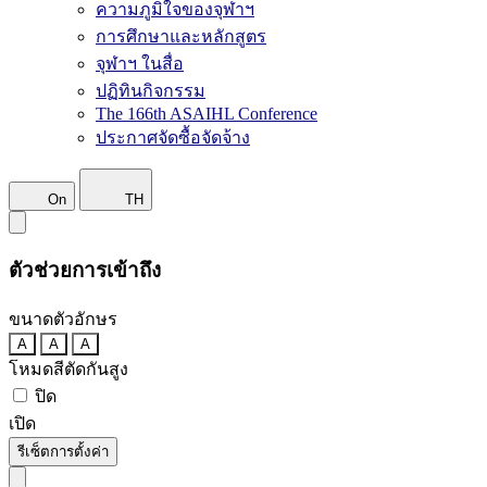
ความภูมิใจของจุฬาฯ
การศึกษาและหลักสูตร
จุฬาฯ ในสื่อ
ปฏิทินกิจกรรม
The 166th ASAIHL Conference
ประกาศจัดซื้อจัดจ้าง
On
TH
ตัวช่วยการเข้าถึง
ขนาดตัวอักษร
A
A
A
โหมดสีตัดกันสูง
ปิด
เปิด
รีเซ็ตการตั้งค่า