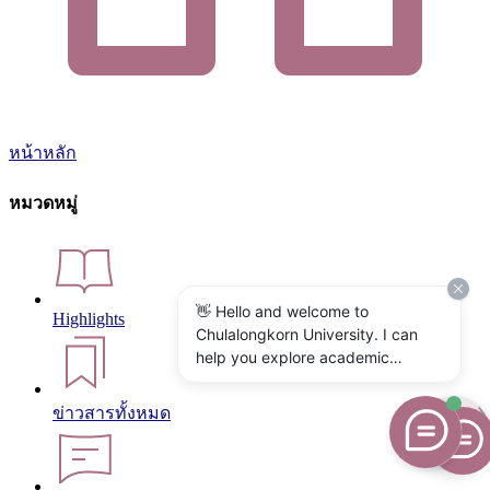
หน้าหลัก
หมวดหมู่
👋 Hello and welcome to
Highlights
Chulalongkorn University. I can
help you explore academic
programs, admissions, research,
campus life, and university
ข่าวสารทั้งหมด
services. What would you like to
know?