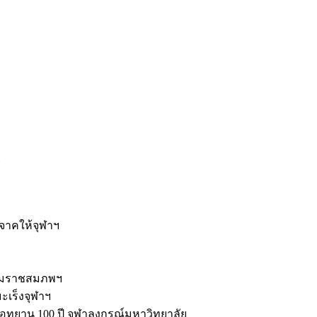
ะ
ิจาคให้จุฬาฯ
รมราชสมภพฯ
มะเร็งจุฬาฯ
ุทยาน 100 ปี จุฬาลงกรณ์มหาวิทยาลัย