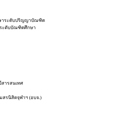
กษาระดับปริญญาบัณฑิต
ระดับบัณฑิตศึกษา
ยีสารสนเทศ
สรนิสิตจุฬาฯ (อบจ.)