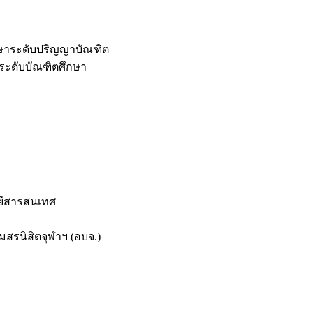
กษาระดับปริญญาบัณฑิต
ระดับบัณฑิตศึกษา
ยีสารสนเทศ
สรนิสิตจุฬาฯ (อบจ.)