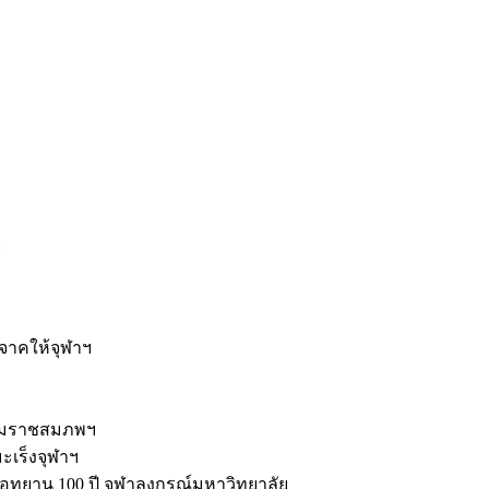
ะ
ิจาคให้จุฬาฯ
รมราชสมภพฯ
มะเร็งจุฬาฯ
ุทยาน 100 ปี จุฬาลงกรณ์มหาวิทยาลัย