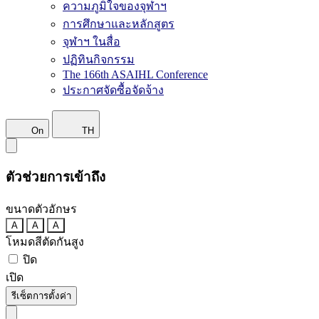
ความภูมิใจของจุฬาฯ
การศึกษาและหลักสูตร
จุฬาฯ ในสื่อ
ปฏิทินกิจกรรม
The 166th ASAIHL Conference
ประกาศจัดซื้อจัดจ้าง
On
TH
ตัวช่วยการเข้าถึง
ขนาดตัวอักษร
A
A
A
โหมดสีตัดกันสูง
ปิด
เปิด
รีเซ็ตการตั้งค่า