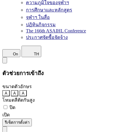
ความภูมิใจของจุฬาฯ
การศึกษาและหลักสูตร
จุฬาฯ ในสื่อ
ปฏิทินกิจกรรม
The 166th ASAIHL Conference
ประกาศจัดซื้อจัดจ้าง
On
TH
ตัวช่วยการเข้าถึง
ขนาดตัวอักษร
A
A
A
โหมดสีตัดกันสูง
ปิด
เปิด
รีเซ็ตการตั้งค่า