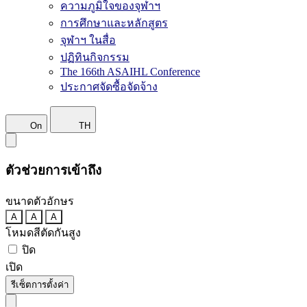
ความภูมิใจของจุฬาฯ
การศึกษาและหลักสูตร
จุฬาฯ ในสื่อ
ปฏิทินกิจกรรม
The 166th ASAIHL Conference
ประกาศจัดซื้อจัดจ้าง
On
TH
ตัวช่วยการเข้าถึง
ขนาดตัวอักษร
A
A
A
โหมดสีตัดกันสูง
ปิด
เปิด
รีเซ็ตการตั้งค่า