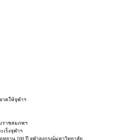
ะ
ิจาคให้จุฬาฯ
รมราชสมภพฯ
มะเร็งจุฬาฯ
ุทยาน 100 ปี จุฬาลงกรณ์มหาวิทยาลัย