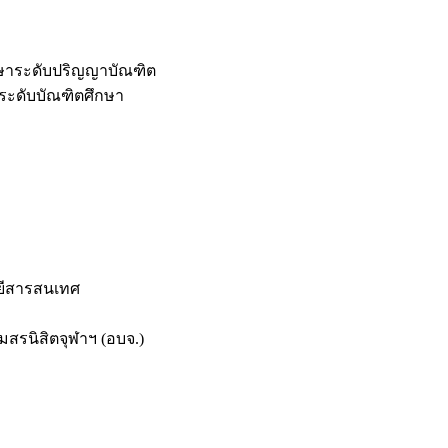
กษาระดับปริญญาบัณฑิต
ระดับบัณฑิตศึกษา
ยีสารสนเทศ
สรนิสิตจุฬาฯ (อบจ.)