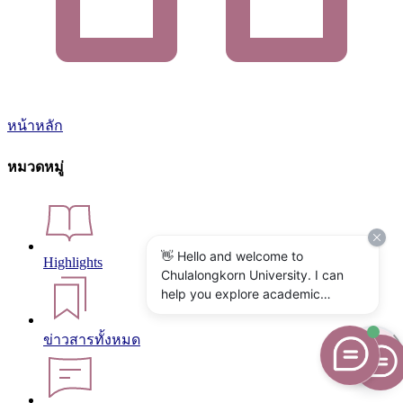
หน้าหลัก
หมวดหมู่
👋 Hello and welcome to
Highlights
Chulalongkorn University. I can
help you explore academic
programs, admissions, research,
campus life, and university
ข่าวสารทั้งหมด
services. What would you like to
know?