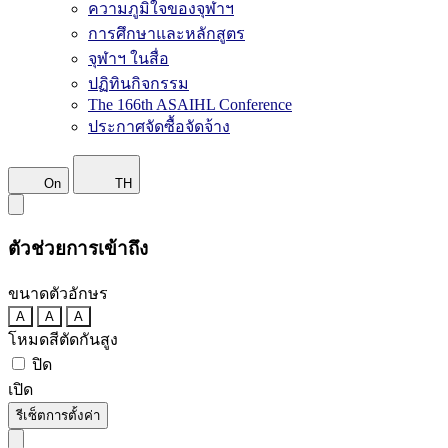
ความภูมิใจของจุฬาฯ
การศึกษาและหลักสูตร
จุฬาฯ ในสื่อ
ปฏิทินกิจกรรม
The 166th ASAIHL Conference
ประกาศจัดซื้อจัดจ้าง
On
TH
ตัวช่วยการเข้าถึง
ขนาดตัวอักษร
A
A
A
โหมดสีตัดกันสูง
ปิด
เปิด
รีเซ็ตการตั้งค่า