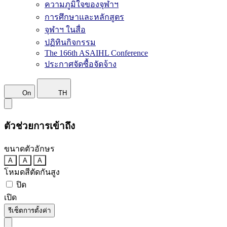
ความภูมิใจของจุฬาฯ
การศึกษาและหลักสูตร
จุฬาฯ ในสื่อ
ปฏิทินกิจกรรม
The 166th ASAIHL Conference
ประกาศจัดซื้อจัดจ้าง
On
TH
ตัวช่วยการเข้าถึง
ขนาดตัวอักษร
A
A
A
โหมดสีตัดกันสูง
ปิด
เปิด
รีเซ็ตการตั้งค่า