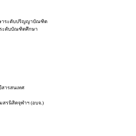
กษาระดับปริญญาบัณฑิต
ระดับบัณฑิตศึกษา
ยีสารสนเทศ
สรนิสิตจุฬาฯ (อบจ.)