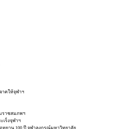
ะ
ิจาคให้จุฬาฯ
รมราชสมภพฯ
มะเร็งจุฬาฯ
ุทยาน 100 ปี จุฬาลงกรณ์มหาวิทยาลัย