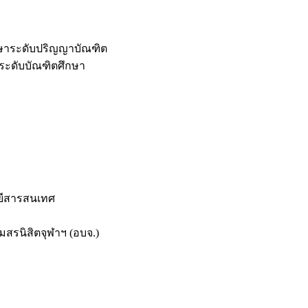
กษาระดับปริญญาบัณฑิต
ระดับบัณฑิตศึกษา
ยีสารสนเทศ
สรนิสิตจุฬาฯ (อบจ.)