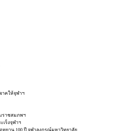
ะ
ิจาคให้จุฬาฯ
รมราชสมภพฯ
มะเร็งจุฬาฯ
ุทยาน 100 ปี จุฬาลงกรณ์มหาวิทยาลัย