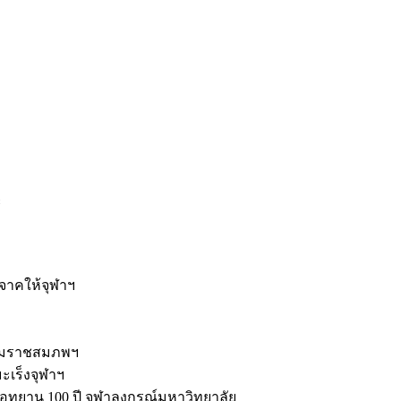
ะ
ิจาคให้จุฬาฯ
รมราชสมภพฯ
มะเร็งจุฬาฯ
ุทยาน 100 ปี จุฬาลงกรณ์มหาวิทยาลัย