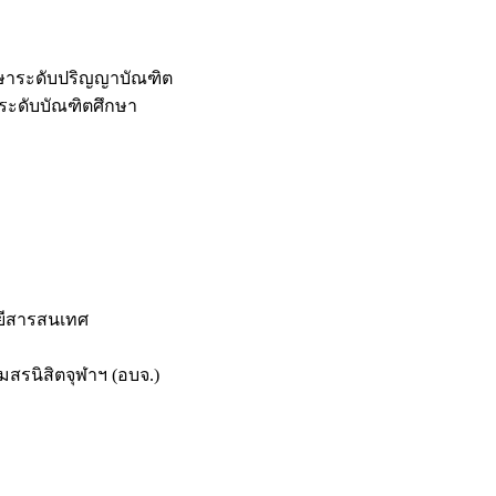
กษาระดับปริญญาบัณฑิต
ระดับบัณฑิตศึกษา
ยีสารสนเทศ
สรนิสิตจุฬาฯ (อบจ.)