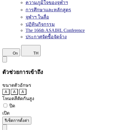
ความภูมิใจของจุฬาฯ
การศึกษาและหลักสูตร
จุฬาฯ ในสื่อ
ปฏิทินกิจกรรม
The 166th ASAIHL Conference
ประกาศจัดซื้อจัดจ้าง
On
TH
ตัวช่วยการเข้าถึง
ขนาดตัวอักษร
A
A
A
โหมดสีตัดกันสูง
ปิด
เปิด
รีเซ็ตการตั้งค่า