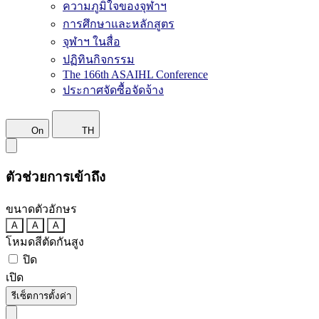
ความภูมิใจของจุฬาฯ
การศึกษาและหลักสูตร
จุฬาฯ ในสื่อ
ปฏิทินกิจกรรม
The 166th ASAIHL Conference
ประกาศจัดซื้อจัดจ้าง
On
TH
ตัวช่วยการเข้าถึง
ขนาดตัวอักษร
A
A
A
โหมดสีตัดกันสูง
ปิด
เปิด
รีเซ็ตการตั้งค่า