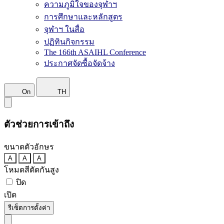
ความภูมิใจของจุฬาฯ
การศึกษาและหลักสูตร
จุฬาฯ ในสื่อ
ปฏิทินกิจกรรม
The 166th ASAIHL Conference
ประกาศจัดซื้อจัดจ้าง
On
TH
ตัวช่วยการเข้าถึง
ขนาดตัวอักษร
A
A
A
โหมดสีตัดกันสูง
ปิด
เปิด
รีเซ็ตการตั้งค่า