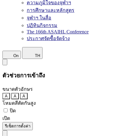
ความภูมิใจของจุฬาฯ
การศึกษาและหลักสูตร
จุฬาฯ ในสื่อ
ปฏิทินกิจกรรม
The 166th ASAIHL Conference
ประกาศจัดซื้อจัดจ้าง
On
TH
ตัวช่วยการเข้าถึง
ขนาดตัวอักษร
A
A
A
โหมดสีตัดกันสูง
ปิด
เปิด
รีเซ็ตการตั้งค่า