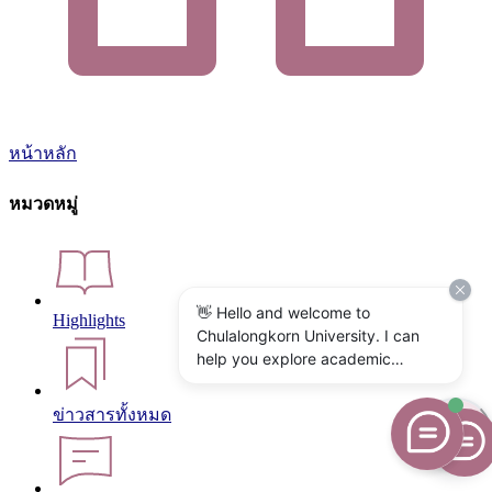
หน้าหลัก
หมวดหมู่
👋 Hello and welcome to
Highlights
Chulalongkorn University. I can
help you explore academic
programs, admissions, research,
campus life, and university
ข่าวสารทั้งหมด
services. What would you like to
know?