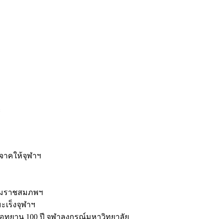
ะ
ิจาคให้จุฬาฯ
รมราชสมภพฯ
มะเร็งจุฬาฯ
ุทยาน 100 ปี จุฬาลงกรณ์มหาวิทยาลัย