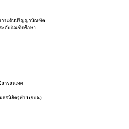
กษาระดับปริญญาบัณฑิต
ระดับบัณฑิตศึกษา
ยีสารสนเทศ
สรนิสิตจุฬาฯ (อบจ.)