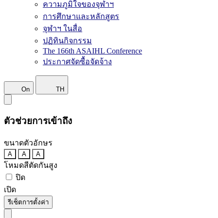
ความภูมิใจของจุฬาฯ
การศึกษาและหลักสูตร
จุฬาฯ ในสื่อ
ปฏิทินกิจกรรม
The 166th ASAIHL Conference
ประกาศจัดซื้อจัดจ้าง
On
TH
ตัวช่วยการเข้าถึง
ขนาดตัวอักษร
A
A
A
โหมดสีตัดกันสูง
ปิด
เปิด
รีเซ็ตการตั้งค่า