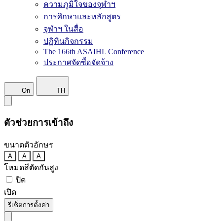
ความภูมิใจของจุฬาฯ
การศึกษาและหลักสูตร
จุฬาฯ ในสื่อ
ปฏิทินกิจกรรม
The 166th ASAIHL Conference
ประกาศจัดซื้อจัดจ้าง
On
TH
ตัวช่วยการเข้าถึง
ขนาดตัวอักษร
A
A
A
โหมดสีตัดกันสูง
ปิด
เปิด
รีเซ็ตการตั้งค่า