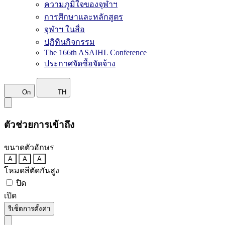
ความภูมิใจของจุฬาฯ
การศึกษาและหลักสูตร
จุฬาฯ ในสื่อ
ปฏิทินกิจกรรม
The 166th ASAIHL Conference
ประกาศจัดซื้อจัดจ้าง
On
TH
ตัวช่วยการเข้าถึง
ขนาดตัวอักษร
A
A
A
โหมดสีตัดกันสูง
ปิด
เปิด
รีเซ็ตการตั้งค่า