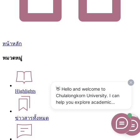
หน้าหลัก
หมวดหมู่
👋 Hello and welcome to
Highlights
Chulalongkorn University. I can
help you explore academic
programs, admissions, research,
campus life, and university
ข่าวสารทั้งหมด
services. What would you like to
know?