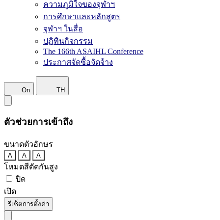
ความภูมิใจของจุฬาฯ
การศึกษาและหลักสูตร
จุฬาฯ ในสื่อ
ปฏิทินกิจกรรม
The 166th ASAIHL Conference
ประกาศจัดซื้อจัดจ้าง
On
TH
ตัวช่วยการเข้าถึง
ขนาดตัวอักษร
A
A
A
โหมดสีตัดกันสูง
ปิด
เปิด
รีเซ็ตการตั้งค่า