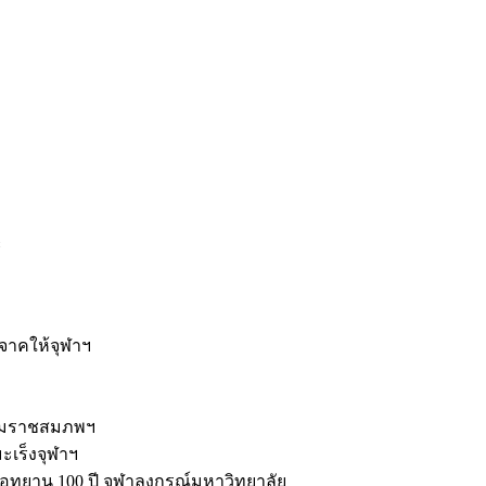
ะ
ิจาคให้จุฬาฯ
รมราชสมภพฯ
มะเร็งจุฬาฯ
ุทยาน 100 ปี จุฬาลงกรณ์มหาวิทยาลัย