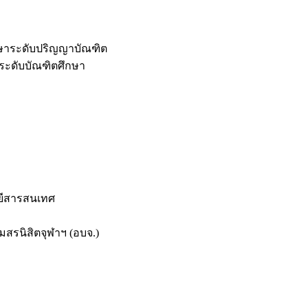
กษาระดับปริญญาบัณฑิต
ระดับบัณฑิตศึกษา
ยีสารสนเทศ
สรนิสิตจุฬาฯ (อบจ.)