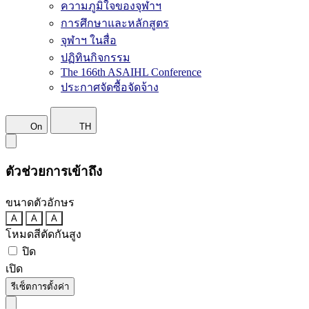
ความภูมิใจของจุฬาฯ
การศึกษาและหลักสูตร
จุฬาฯ ในสื่อ
ปฏิทินกิจกรรม
The 166th ASAIHL Conference
ประกาศจัดซื้อจัดจ้าง
On
TH
ตัวช่วยการเข้าถึง
ขนาดตัวอักษร
A
A
A
โหมดสีตัดกันสูง
ปิด
เปิด
รีเซ็ตการตั้งค่า