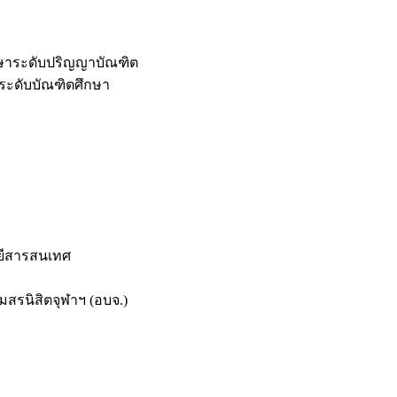
กษาระดับปริญญาบัณฑิต
ระดับบัณฑิตศึกษา
ยีสารสนเทศ
สรนิสิตจุฬาฯ (อบจ.)