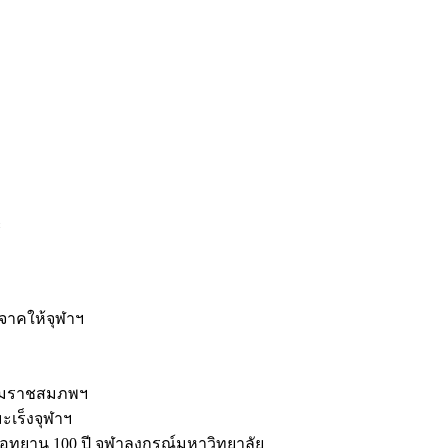
ะ
ิจาคให้จุฬาฯ
รมราชสมภพฯ
มะเร็งจุฬาฯ
ุทยาน 100 ปี จุฬาลงกรณ์มหาวิทยาลัย