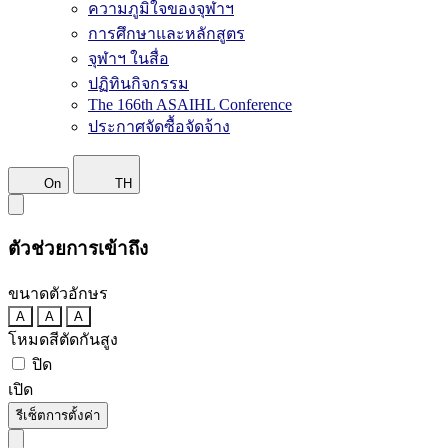
ความภูมิใจของจุฬาฯ
การศึกษาและหลักสูตร
จุฬาฯ ในสื่อ
ปฏิทินกิจกรรม
The 166th ASAIHL Conference
ประกาศจัดซื้อจัดจ้าง
On
TH
ตัวช่วยการเข้าถึง
ขนาดตัวอักษร
A
A
A
โหมดสีตัดกันสูง
ปิด
เปิด
รีเซ็ตการตั้งค่า