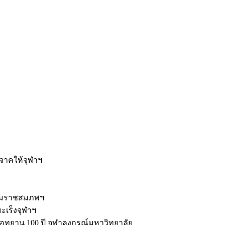
ะ
ิจาคให้จุฬาฯ
รมราชสมภพฯ
มะเร็งจุฬาฯ
ุทยาน 100 ปี จุฬาลงกรณ์มหาวิทยาลัย