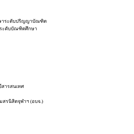
กษาระดับปริญญาบัณฑิต
ระดับบัณฑิตศึกษา
ยีสารสนเทศ
สรนิสิตจุฬาฯ (อบจ.)