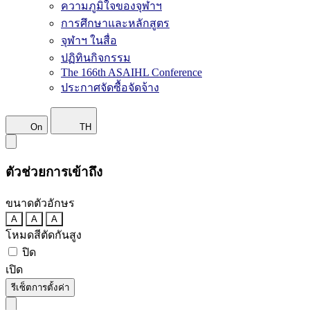
ความภูมิใจของจุฬาฯ
การศึกษาและหลักสูตร
จุฬาฯ ในสื่อ
ปฏิทินกิจกรรม
The 166th ASAIHL Conference
ประกาศจัดซื้อจัดจ้าง
On
TH
ตัวช่วยการเข้าถึง
ขนาดตัวอักษร
A
A
A
โหมดสีตัดกันสูง
ปิด
เปิด
รีเซ็ตการตั้งค่า