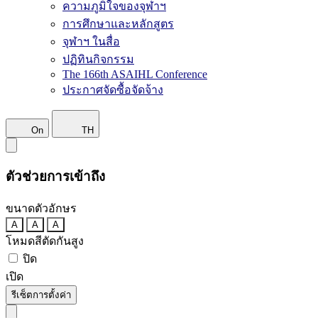
ความภูมิใจของจุฬาฯ
การศึกษาและหลักสูตร
จุฬาฯ ในสื่อ
ปฏิทินกิจกรรม
The 166th ASAIHL Conference
ประกาศจัดซื้อจัดจ้าง
On
TH
ตัวช่วยการเข้าถึง
ขนาดตัวอักษร
A
A
A
โหมดสีตัดกันสูง
ปิด
เปิด
รีเซ็ตการตั้งค่า