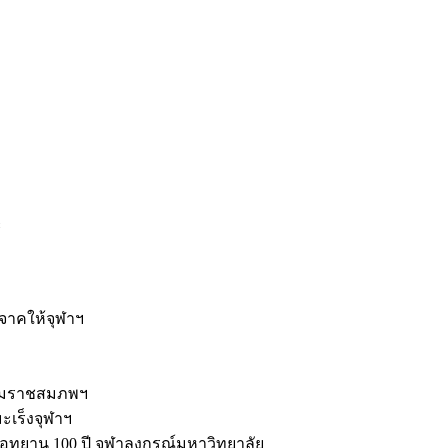
ะ
ิจาคให้จุฬาฯ
รมราชสมภพฯ
มะเร็งจุฬาฯ
ุทยาน 100 ปี จุฬาลงกรณ์มหาวิทยาลัย