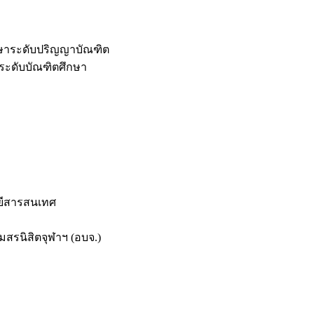
กษาระดับปริญญาบัณฑิต
ระดับบัณฑิตศึกษา
ยีสารสนเทศ
สรนิสิตจุฬาฯ (อบจ.)