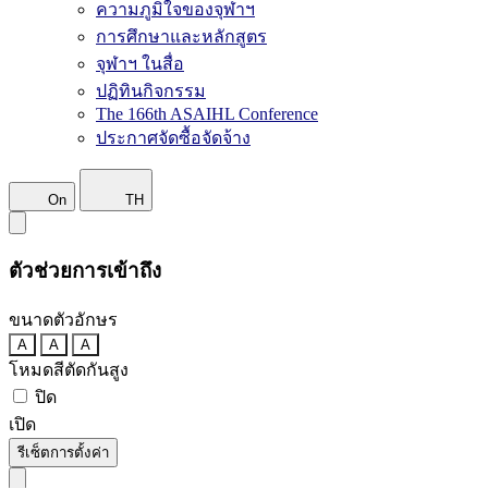
ความภูมิใจของจุฬาฯ
การศึกษาและหลักสูตร
จุฬาฯ ในสื่อ
ปฏิทินกิจกรรม
The 166th ASAIHL Conference
ประกาศจัดซื้อจัดจ้าง
On
TH
ตัวช่วยการเข้าถึง
ขนาดตัวอักษร
A
A
A
โหมดสีตัดกันสูง
ปิด
เปิด
รีเซ็ตการตั้งค่า