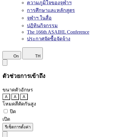
ความภูมิใจของจุฬาฯ
การศึกษาและหลักสูตร
จุฬาฯ ในสื่อ
ปฏิทินกิจกรรม
The 166th ASAIHL Conference
ประกาศจัดซื้อจัดจ้าง
On
TH
ตัวช่วยการเข้าถึง
ขนาดตัวอักษร
A
A
A
โหมดสีตัดกันสูง
ปิด
เปิด
รีเซ็ตการตั้งค่า