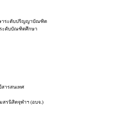
กษาระดับปริญญาบัณฑิต
ระดับบัณฑิตศึกษา
ยีสารสนเทศ
สรนิสิตจุฬาฯ (อบจ.)