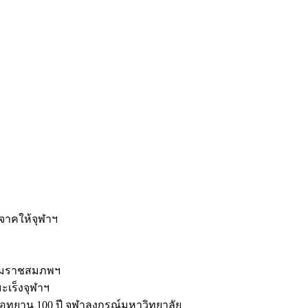
ะ
ิจาคให้จุฬาฯ
รมราชสมภพฯ
มะเร็งจุฬาฯ
ุทยาน 100 ปี จุฬาลงกรณ์มหาวิทยาลัย