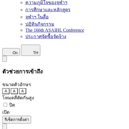
ความภูมิใจของจุฬาฯ
การศึกษาและหลักสูตร
จุฬาฯ ในสื่อ
ปฏิทินกิจกรรม
The 166th ASAIHL Conference
ประกาศจัดซื้อจัดจ้าง
On
TH
ตัวช่วยการเข้าถึง
ขนาดตัวอักษร
A
A
A
โหมดสีตัดกันสูง
ปิด
เปิด
รีเซ็ตการตั้งค่า