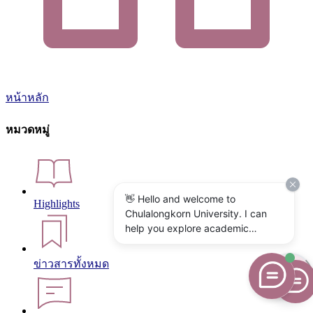
หน้าหลัก
หมวดหมู่
👋 Hello and welcome to
Highlights
Chulalongkorn University. I can
help you explore academic
programs, admissions, research,
campus life, and university
ข่าวสารทั้งหมด
services. What would you like to
know?