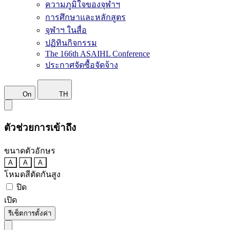
ความภูมิใจของจุฬาฯ
การศึกษาและหลักสูตร
จุฬาฯ ในสื่อ
ปฏิทินกิจกรรม
The 166th ASAIHL Conference
ประกาศจัดซื้อจัดจ้าง
On
TH
ตัวช่วยการเข้าถึง
ขนาดตัวอักษร
A
A
A
โหมดสีตัดกันสูง
ปิด
เปิด
รีเซ็ตการตั้งค่า