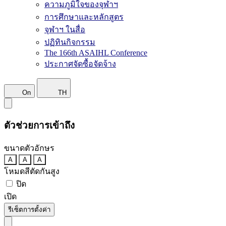
ความภูมิใจของจุฬาฯ
การศึกษาและหลักสูตร
จุฬาฯ ในสื่อ
ปฏิทินกิจกรรม
The 166th ASAIHL Conference
ประกาศจัดซื้อจัดจ้าง
On
TH
ตัวช่วยการเข้าถึง
ขนาดตัวอักษร
A
A
A
โหมดสีตัดกันสูง
ปิด
เปิด
รีเซ็ตการตั้งค่า