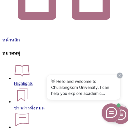
หน้าหลัก
หมวดหมู่
👋 Hello and welcome to
Highlights
Chulalongkorn University. I can
help you explore academic
programs, admissions, research,
campus life, and university
ข่าวสารทั้งหมด
services. What would you like to
know?