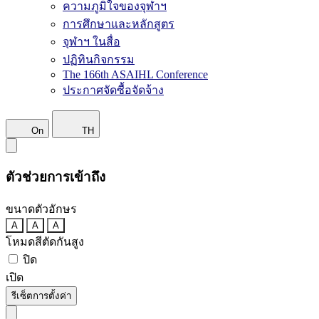
ความภูมิใจของจุฬาฯ
การศึกษาและหลักสูตร
จุฬาฯ ในสื่อ
ปฏิทินกิจกรรม
The 166th ASAIHL Conference
ประกาศจัดซื้อจัดจ้าง
On
TH
ตัวช่วยการเข้าถึง
ขนาดตัวอักษร
A
A
A
โหมดสีตัดกันสูง
ปิด
เปิด
รีเซ็ตการตั้งค่า