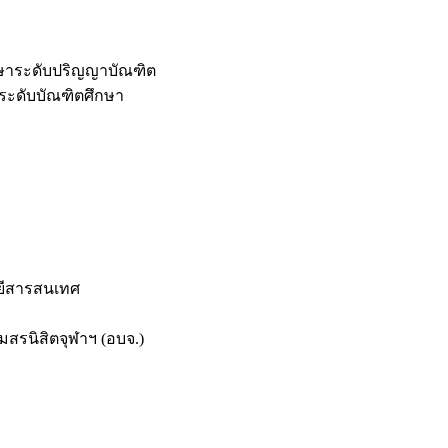
กษาระดับปริญญาบัณฑิต
ระดับบัณฑิตศึกษา
ยีสารสนเทศ
สรนิสิตจุฬาฯ (อบจ.)