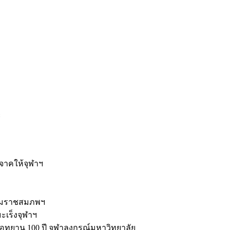
ะ
ิจาคให้จุฬาฯ
รมราชสมภพฯ
มะเร็งจุฬาฯ
ุทยาน 100 ปี จุฬาลงกรณ์มหาวิทยาลัย