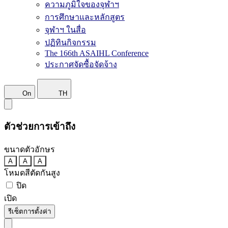
ความภูมิใจของจุฬาฯ
การศึกษาและหลักสูตร
จุฬาฯ ในสื่อ
ปฏิทินกิจกรรม
The 166th ASAIHL Conference
ประกาศจัดซื้อจัดจ้าง
On
TH
ตัวช่วยการเข้าถึง
ขนาดตัวอักษร
A
A
A
โหมดสีตัดกันสูง
ปิด
เปิด
รีเซ็ตการตั้งค่า