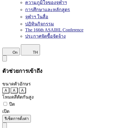
ความภูมิใจของจุฬาฯ
การศึกษาและหลักสูตร
จุฬาฯ ในสื่อ
ปฏิทินกิจกรรม
The 166th ASAIHL Conference
ประกาศจัดซื้อจัดจ้าง
On
TH
ตัวช่วยการเข้าถึง
ขนาดตัวอักษร
A
A
A
โหมดสีตัดกันสูง
ปิด
เปิด
รีเซ็ตการตั้งค่า