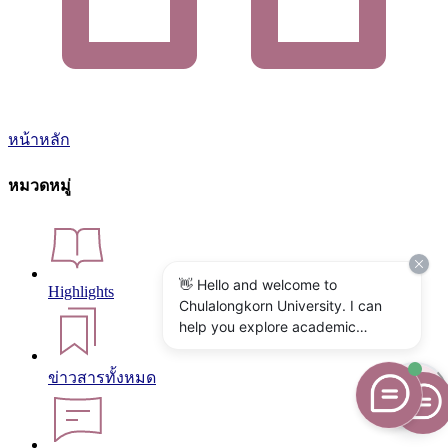
หน้าหลัก
หมวดหมู่
👋 Hello and welcome to
Highlights
Chulalongkorn University. I can
help you explore academic
programs, admissions, research,
campus life, and university
ข่าวสารทั้งหมด
services. What would you like to
know?