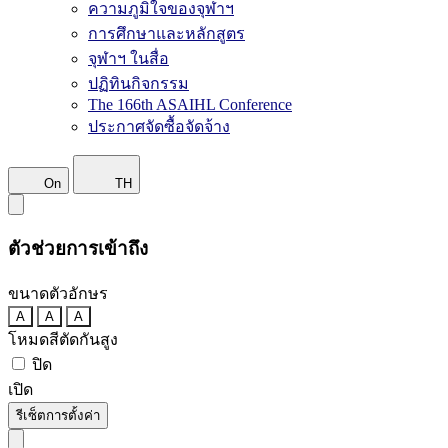
ความภูมิใจของจุฬาฯ
การศึกษาและหลักสูตร
จุฬาฯ ในสื่อ
ปฏิทินกิจกรรม
The 166th ASAIHL Conference
ประกาศจัดซื้อจัดจ้าง
On
TH
ตัวช่วยการเข้าถึง
ขนาดตัวอักษร
A
A
A
โหมดสีตัดกันสูง
ปิด
เปิด
รีเซ็ตการตั้งค่า