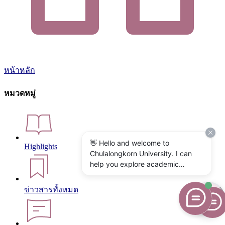
หน้าหลัก
หมวดหมู่
👋 Hello and welcome to
Highlights
Chulalongkorn University. I can
help you explore academic
programs, admissions, research,
campus life, and university
ข่าวสารทั้งหมด
services. What would you like to
know?