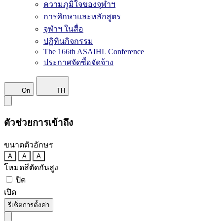
ความภูมิใจของจุฬาฯ
การศึกษาและหลักสูตร
จุฬาฯ ในสื่อ
ปฏิทินกิจกรรม
The 166th ASAIHL Conference
ประกาศจัดซื้อจัดจ้าง
On
TH
ตัวช่วยการเข้าถึง
ขนาดตัวอักษร
A
A
A
โหมดสีตัดกันสูง
ปิด
เปิด
รีเซ็ตการตั้งค่า