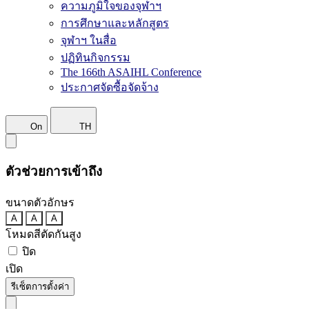
ความภูมิใจของจุฬาฯ
การศึกษาและหลักสูตร
จุฬาฯ ในสื่อ
ปฏิทินกิจกรรม
The 166th ASAIHL Conference
ประกาศจัดซื้อจัดจ้าง
On
TH
ตัวช่วยการเข้าถึง
ขนาดตัวอักษร
A
A
A
โหมดสีตัดกันสูง
ปิด
เปิด
รีเซ็ตการตั้งค่า