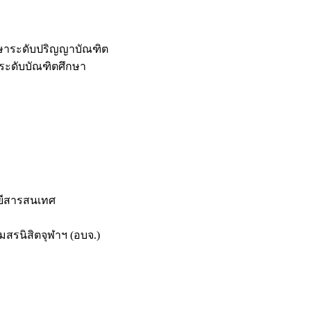
กษาระดับปริญญาบัณฑิต
ระดับบัณฑิตศึกษา
ยีสารสนเทศ
สรนิสิตจุฬาฯ (อบจ.)