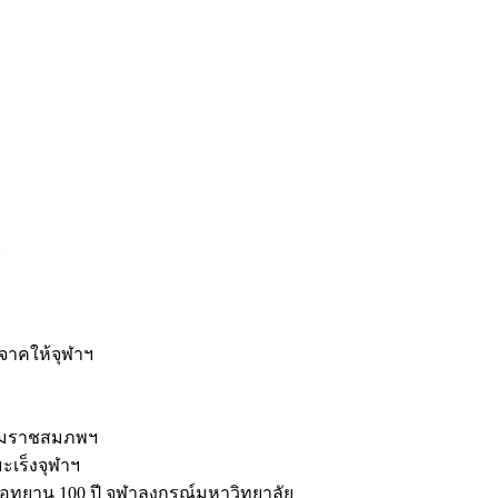
ะ
ิจาคให้จุฬาฯ
รมราชสมภพฯ
มะเร็งจุฬาฯ
ุทยาน 100 ปี จุฬาลงกรณ์มหาวิทยาลัย