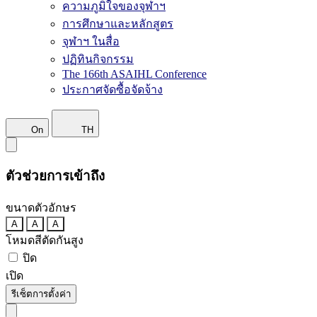
ความภูมิใจของจุฬาฯ
การศึกษาและหลักสูตร
จุฬาฯ ในสื่อ
ปฏิทินกิจกรรม
The 166th ASAIHL Conference
ประกาศจัดซื้อจัดจ้าง
On
TH
ตัวช่วยการเข้าถึง
ขนาดตัวอักษร
A
A
A
โหมดสีตัดกันสูง
ปิด
เปิด
รีเซ็ตการตั้งค่า