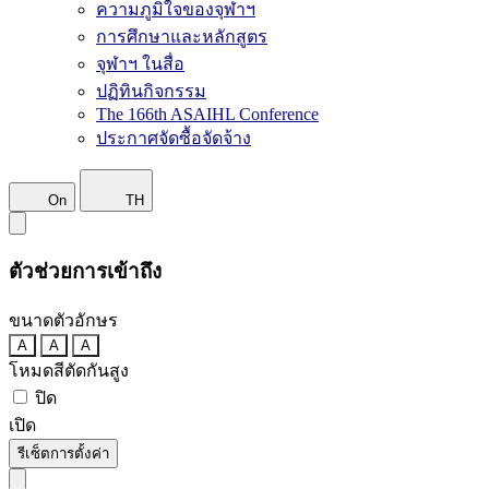
ความภูมิใจของจุฬาฯ
การศึกษาและหลักสูตร
จุฬาฯ ในสื่อ
ปฏิทินกิจกรรม
The 166th ASAIHL Conference
ประกาศจัดซื้อจัดจ้าง
On
TH
ตัวช่วยการเข้าถึง
ขนาดตัวอักษร
A
A
A
โหมดสีตัดกันสูง
ปิด
เปิด
รีเซ็ตการตั้งค่า