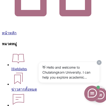
หน้าหลัก
หมวดหมู่
👋 Hello and welcome to
Highlights
Chulalongkorn University. I can
help you explore academic
programs, admissions, research,
campus life, and university
ข่าวสารทั้งหมด
services. What would you like to
know?