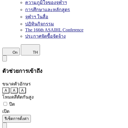
ความภูมิใจของจุฬาฯ
การศึกษาและหลักสูตร
จุฬาฯ ในสื่อ
ปฏิทินกิจกรรม
The 166th ASAIHL Conference
ประกาศจัดซื้อจัดจ้าง
On
TH
ตัวช่วยการเข้าถึง
ขนาดตัวอักษร
A
A
A
โหมดสีตัดกันสูง
ปิด
เปิด
รีเซ็ตการตั้งค่า