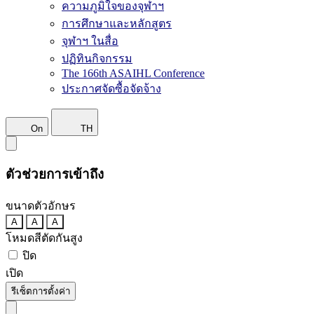
ความภูมิใจของจุฬาฯ
การศึกษาและหลักสูตร
จุฬาฯ ในสื่อ
ปฏิทินกิจกรรม
The 166th ASAIHL Conference
ประกาศจัดซื้อจัดจ้าง
On
TH
ตัวช่วยการเข้าถึง
ขนาดตัวอักษร
A
A
A
โหมดสีตัดกันสูง
ปิด
เปิด
รีเซ็ตการตั้งค่า